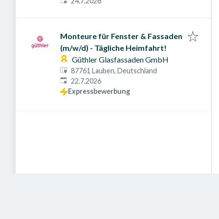
Veröffentlicht am
:
Deutschland
24.7.2026
Monteure für Fenster & Fassaden
(m/w/d) - Tägliche Heimfahrt!
Güthler Glasfassaden GmbH
87761 Lauben, Deutschland
Veröffentlicht am
:
22.7.2026
Expressbewerbung