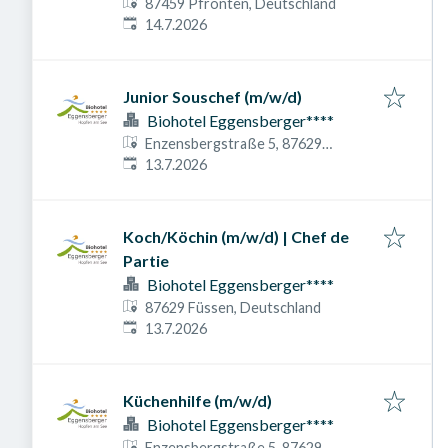
87459 Pfronten, Deutschland
Veröffentlicht am
:
14.7.2026
Junior Souschef (m/w/d)
Biohotel Eggensberger****
Enzensbergstraße 5, 87629
Veröffentlicht am
:
Füssen, Deutschland
13.7.2026
Koch/Köchin (m/w/d) | Chef de
Partie
Biohotel Eggensberger****
87629 Füssen, Deutschland
Veröffentlicht am
:
13.7.2026
Küchenhilfe (m/w/d)
Biohotel Eggensberger****
Enzensbergstraße 5, 87629