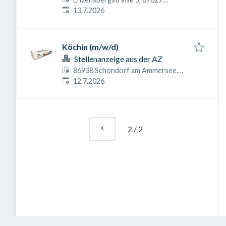
Veröffentlicht am
:
Füssen, Deutschland
13.7.2026
Köchin (m/w/d)
Stellenanzeige aus der AZ
86938 Schondorf am Ammersee,
Veröffentlicht am
:
Deutschland
12.7.2026
2
/
2