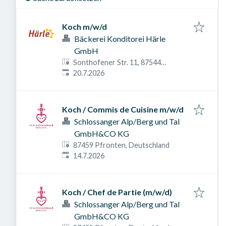
Koch m/w/d
Bäckerei Konditorei Härle
GmbH
Sonthofener Str. 11, 87544
Veröffentlicht am
:
Blaichach, Deutschland
20.7.2026
Koch / Commis de Cuisine m/w/d
Schlossanger Alp/Berg und Tal
GmbH&CO KG
87459 Pfronten, Deutschland
Veröffentlicht am
:
14.7.2026
Koch / Chef de Partie (m/w/d)
Schlossanger Alp/Berg und Tal
GmbH&CO KG