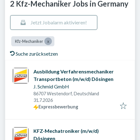
2 Kfz-Mechaniker Jobs in Germany
Jetzt Jobalarm aktivieren!
Kfz-Mechaniker
Suche zurücksetzen
Ausbildung Verfahrensmechaniker
Transportbeton (m/w/d) Dösingen
J. Schmid GmbH
86707 Westendorf, Deutschland
Veröffentlicht am
:
31.7.2026
Expressbewerbung
KFZ-Mechatroniker (m/w/d)
Dösingen