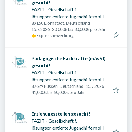
gesucht!
FAZIT - Gesellschaft f.
lösungsorientierte Jugendhilfe mbH
89160 Dornstadt, Deutschland
Veröffentlicht am
:
15.7.2026
20,000€ bis 30,000€ pro Jahr
Expressbewerbung
Pädagogische Fachkräfte (m/w/d)
gesucht!
FAZIT - Gesellschaft f.
lösungsorientierte Jugendhilfe mbH
Veröffentlicht am
:
87629 Füssen, Deutschland
15.7.2026
41,000€ bis 50,000€ pro Jahr
Erziehungsstellen gesucht!
FAZIT - Gesellschaft f.
lösungsorientierte Jugendhilfe mbH