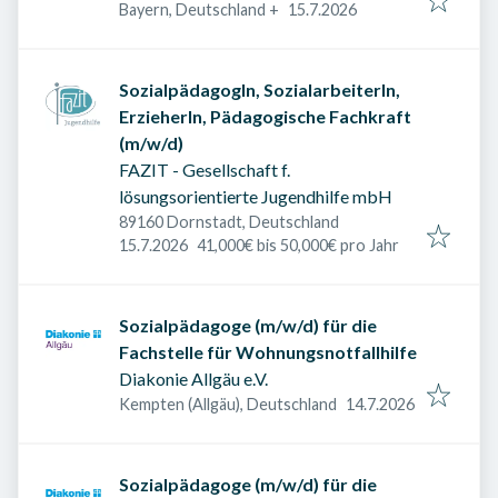
Veröffentlicht am
:
Bayern, Deutschland
+
15.7.2026
SozialpädagogIn, SozialarbeiterIn,
ErzieherIn, Pädagogische Fachkraft
(m/w/d)
FAZIT - Gesellschaft f.
lösungsorientierte Jugendhilfe mbH
89160 Dornstadt, Deutschland
Veröffentlicht am
:
15.7.2026
41,000€ bis 50,000€ pro Jahr
Sozialpädagoge (m/w/d) für die
Fachstelle für Wohnungsnotfallhilfe
Diakonie Allgäu e.V.
Veröffentlicht am
:
Kempten (Allgäu), Deutschland
14.7.2026
Sozialpädagoge (m/w/d) für die