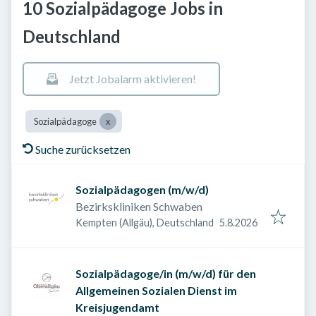
10 Sozialpädagoge Jobs in
Deutschland
Jetzt Jobalarm aktivieren!
Sozialpädagoge
Suche zurücksetzen
Sozialpädagogen (m/w/d)
Bezirkskliniken Schwaben
Veröffentlicht am
:
Kempten (Allgäu), Deutschland
5.8.2026
Sozialpädagoge/in (m/w/d) für den
Allgemeinen Sozialen Dienst im
Kreisjugendamt