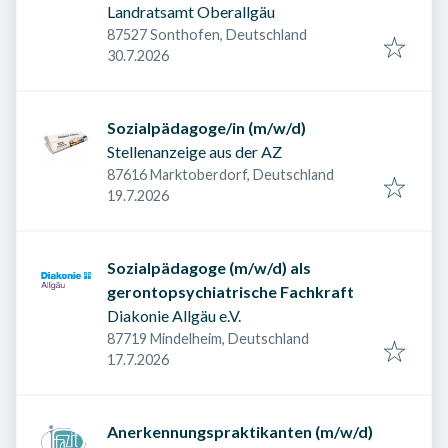
Landratsamt Oberallgäu
87527 Sonthofen, Deutschland
Veröffentlicht am
:
30.7.2026
Sozialpädagoge/in (m/w/d)
Stellenanzeige aus der AZ
87616 Marktoberdorf, Deutschland
Veröffentlicht am
:
19.7.2026
Sozialpädagoge (m/w/d) als
gerontopsychiatrische Fachkraft
Diakonie Allgäu e.V.
87719 Mindelheim, Deutschland
Veröffentlicht am
:
17.7.2026
Anerkennungspraktikanten (m/w/d)