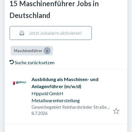
15 Maschinenführer Jobs in
Deutschland
Jetzt Jobalarm aktivieren!
Maschinenführer
Suche zurücksetzen
Ausbildung als Maschinen- und
Anlagenführer (m/w/d)
Hippold GmbH
Metallwarenherstellung
Gewerbegebiet Reinhardsrieder Straße,
Veröffentlicht am
:
Reinhardsrieder Str. 5, 87647 Kraftisried,
8.7.2026
Deutschland