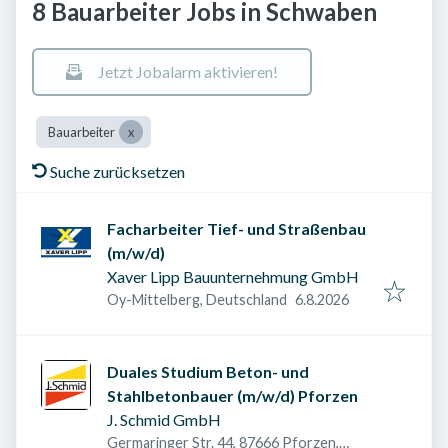
8 Bauarbeiter Jobs in Schwaben
Jetzt Jobalarm aktivieren!
Bauarbeiter
Suche zurücksetzen
Facharbeiter Tief- und Straßenbau
(m/w/d)
Xaver Lipp Bauunternehmung GmbH
Veröffentlicht am
:
Oy-Mittelberg, Deutschland
6.8.2026
Duales Studium Beton- und
Stahlbetonbauer (m/w/d) Pforzen
J. Schmid GmbH
Germaringer Str. 44, 87666 Pforzen,