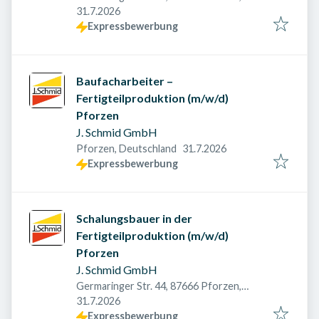
Veröffentlicht am
:
Deutschland
31.7.2026
Expressbewerbung
Baufacharbeiter –
Fertigteilproduktion (m/w/d)
Pforzen
J. Schmid GmbH
Veröffentlicht am
:
Pforzen, Deutschland
31.7.2026
Expressbewerbung
Schalungsbauer in der
Fertigteilproduktion (m/w/d)
Pforzen
J. Schmid GmbH
Germaringer Str. 44, 87666 Pforzen,
Veröffentlicht am
:
Deutschland
31.7.2026
Expressbewerbung