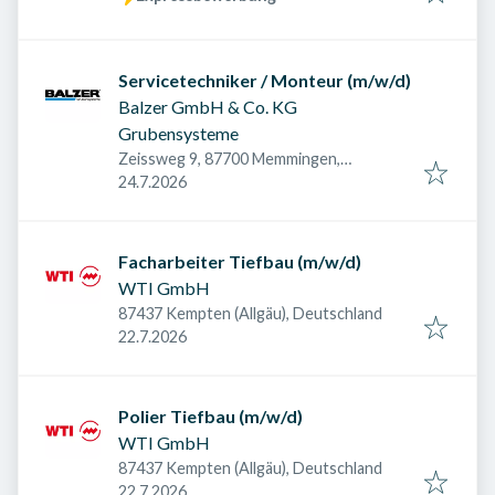
Servicetechniker / Monteur (m/w/d)
Balzer GmbH & Co. KG
Grubensysteme
Zeissweg 9, 87700 Memmingen,
Veröffentlicht am
:
Deutschland
24.7.2026
Facharbeiter Tiefbau (m/w/d)
WTI GmbH
87437 Kempten (Allgäu), Deutschland
Veröffentlicht am
:
22.7.2026
Polier Tiefbau (m/w/d)
WTI GmbH
87437 Kempten (Allgäu), Deutschland
Veröffentlicht am
:
22.7.2026