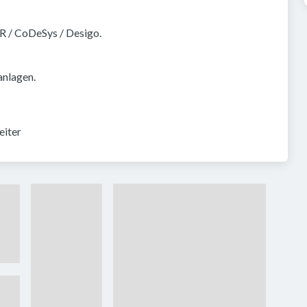
R / CoDeSys / Desigo.
anlagen.
eiter