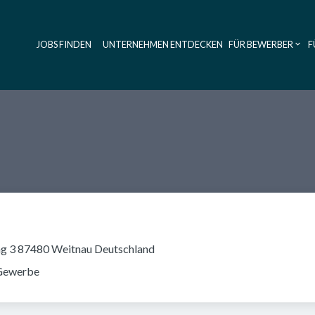
JOBS FINDEN
UNTERNEHMEN ENTDECKEN
FÜR BEWERBER
F
Haupt-Navig
g 3 87480 Weitnau Deutschland
Gewerbe