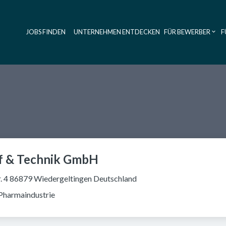
JOBS FINDEN
UNTERNEHMEN ENTDECKEN
FÜR BEWERBER
F
Haupt-Navig
f & Technik GmbH
. 4 86879 Wiedergeltingen Deutschland
Pharmaindustrie