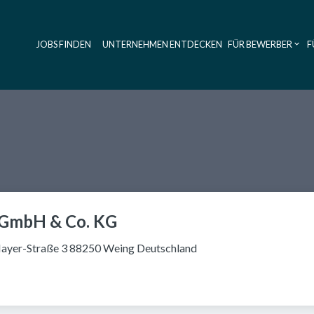
JOBS FINDEN
UNTERNEHMEN ENTDECKEN
FÜR BEWERBER
F
Haupt-Navig
r GmbH & Co. KG
ayer-Straße 3 88250 Weing Deutschland