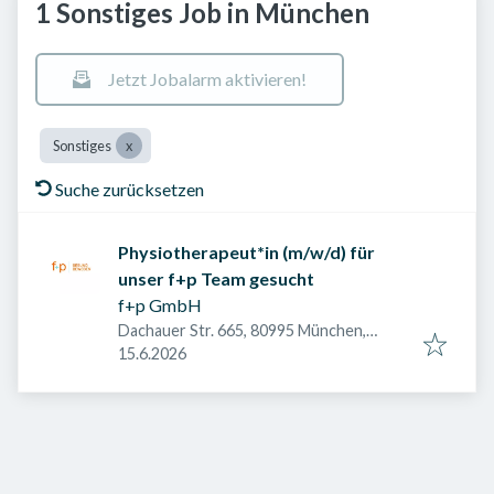
1 Sonstiges Job in München
Jetzt Jobalarm aktivieren!
Sonstiges
Suche zurücksetzen
Physiotherapeut*in (m/w/d) für
unser f+p Team gesucht
f+p GmbH
Dachauer Str. 665, 80995 München,
Veröffentlicht am
:
Deutschland
15.6.2026