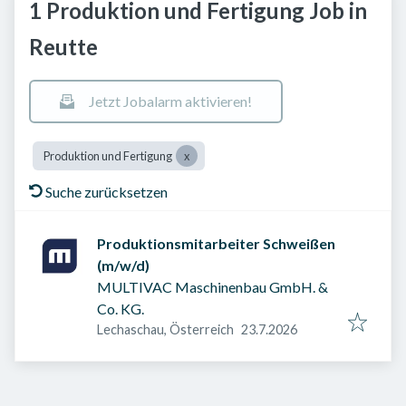
1 Produktion und Fertigung Job in
Reutte
Jetzt Jobalarm aktivieren!
Produktion und Fertigung
Suche zurücksetzen
Produktionsmitarbeiter Schweißen
(m/w/d)
MULTIVAC Maschinenbau GmbH. &
Co. KG.
Veröffentlicht am
:
Lechaschau, Österreich
23.7.2026