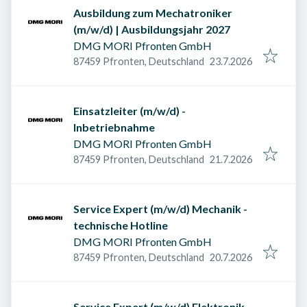
Ausbildung zum Mechatroniker
(m/w/d) | Ausbildungsjahr 2027
DMG MORI Pfronten GmbH
Veröffentlicht am
:
87459 Pfronten, Deutschland
23.7.2026
Einsatzleiter (m/w/d) -
Inbetriebnahme
DMG MORI Pfronten GmbH
Veröffentlicht am
:
87459 Pfronten, Deutschland
21.7.2026
Service Expert (m/w/d) Mechanik -
technische Hotline
DMG MORI Pfronten GmbH
Veröffentlicht am
:
87459 Pfronten, Deutschland
20.7.2026
Service Expert (m/w/d) Elektronik -