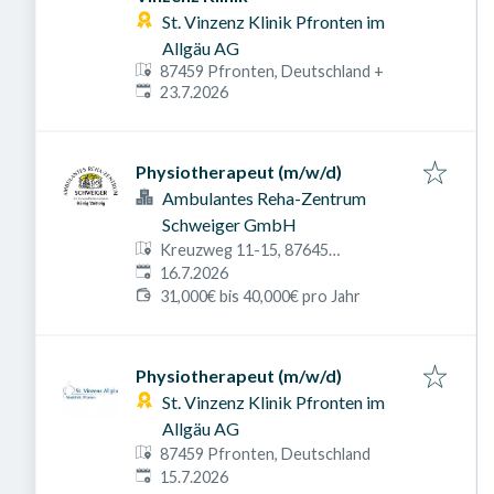
St. Vinzenz Klinik Pfronten im
Allgäu AG
87459 Pfronten, Deutschland
+
Veröffentlicht am
:
23.7.2026
Physiotherapeut (m/w/d)
Ambulantes Reha-Zentrum
Schweiger GmbH
Kreuzweg 11-15, 87645
Veröffentlicht am
:
Schwangau, Deutschland
16.7.2026
31,000€ bis 40,000€ pro Jahr
Physiotherapeut (m/w/d)
St. Vinzenz Klinik Pfronten im
Allgäu AG
87459 Pfronten, Deutschland
Veröffentlicht am
:
15.7.2026