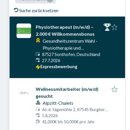
Suche zurücksetzen
Physiotherapeut (m/w/d) –
2.000 € Willkommensbonus
Gesundheitszentrum Wahl -
Physiotherapie und
87527 Sonthofen, Deutschland
Prävention
Veröffentlicht am
:
27.7.2026
Expressbewerbung
Wellnessmitarbeiter (m/w/d)
gesucht
Alpzitt-Chalets
An d. Sägemühle 2, 87545 Burgberg
Veröffentlicht am
:
im Allgäu, Deutschland
5.8.2026
41,000€ bis 50,000€ pro Jahr