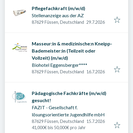
Pflegefachkraft (m/w/d)
Stellenanzeige aus der AZ
Veröffentlicht am
:
87629 Füssen, Deutschland
29.7.2026
Masseur:in & medizinische:n Kneipp-
Bademeister:in (Teilzeit oder
Vollzeit) (m/w/d)
Biohotel Eggensberger****
Veröffentlicht am
:
87629 Füssen, Deutschland
16.7.2026
Pädagogische Fachkräfte (m/w/d)
gesucht!
FAZIT - Gesellschaft f.
lösungsorientierte Jugendhilfe mbH
Veröffentlicht am
:
87629 Füssen, Deutschland
15.7.2026
41,000€ bis 50,000€ pro Jahr