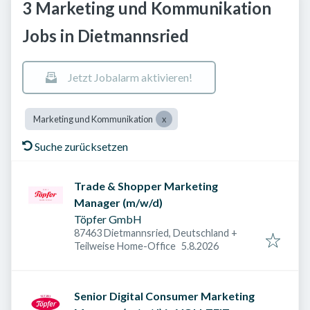
3 Marketing und Kommunikation
Jobs in Dietmannsried
Jetzt Jobalarm aktivieren!
Marketing und Kommunikation
Suche zurücksetzen
Trade & Shopper Marketing
Manager (m/w/d)
Töpfer GmbH
87463 Dietmannsried, Deutschland
+
Veröffentlicht am
:
Teilweise Home-Office
5.8.2026
Senior Digital Consumer Marketing