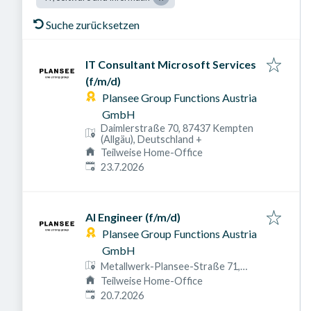
Suche zurücksetzen
IT Consultant Microsoft Services
(f/m/d)
Plansee Group Functions Austria
GmbH
Daimlerstraße 70, 87437 Kempten
(Allgäu), Deutschland
+
Teilweise Home-Office
Veröffentlicht am
:
23.7.2026
AI Engineer (f/m/d)
Plansee Group Functions Austria
GmbH
Metallwerk-Plansee-Straße 71,
6600 Breitenwang, Österreich
Teilweise Home-Office
Veröffentlicht am
:
20.7.2026