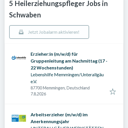
5 Heilerziehungspfleger Jobs in
Schwaben
Jetzt Jobalarm aktivieren!
Erzieher:in (m/w/d) für
Gruppenleitung am Nachmittag (17 -
22 Wochenstunden)
Lebenshilfe Memmingen/Unterallgäu
e.V.
87700 Memmingen, Deutschland
Veröffentlicht am
:
7.8.2026
Arbeitserzieher (m/w/d) im
Anerkennungsjahr