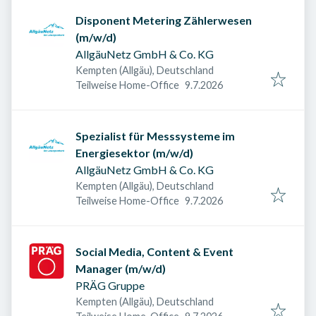
Disponent Metering Zählerwesen
(m/w/d)
AllgäuNetz GmbH & Co. KG
Kempten (Allgäu), Deutschland
Veröffentlicht am
:
Teilweise Home-Office
9.7.2026
Spezialist für Messsysteme im
Energiesektor (m/w/d)
AllgäuNetz GmbH & Co. KG
Kempten (Allgäu), Deutschland
Veröffentlicht am
:
Teilweise Home-Office
9.7.2026
Social Media, Content & Event
Manager (m/w/d)
PRÄG Gruppe
Kempten (Allgäu), Deutschland
Veröffentlicht am
: