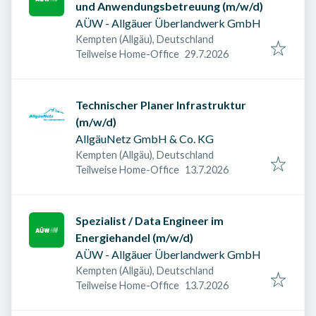
und Anwendungsbetreuung (m/w/d)
AÜW - Allgäuer Überlandwerk GmbH
Kempten (Allgäu), Deutschland
Veröffentlicht am
:
Teilweise Home-Office
29.7.2026
Technischer Planer Infrastruktur
(m/w/d)
AllgäuNetz GmbH & Co. KG
Kempten (Allgäu), Deutschland
Veröffentlicht am
:
Teilweise Home-Office
13.7.2026
Spezialist / Data Engineer im
Energiehandel (m/w/d)
AÜW - Allgäuer Überlandwerk GmbH
Kempten (Allgäu), Deutschland
Veröffentlicht am
:
Teilweise Home-Office
13.7.2026