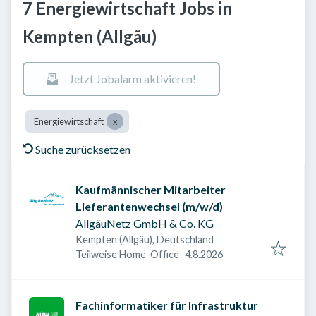
7 Energiewirtschaft Jobs in
Kempten (Allgäu)
Jetzt Jobalarm aktivieren!
Energiewirtschaft
Suche zurücksetzen
Kaufmännischer Mitarbeiter
Lieferantenwechsel (m/w/d)
AllgäuNetz GmbH & Co. KG
Kempten (Allgäu), Deutschland
Veröffentlicht am
:
Teilweise Home-Office
4.8.2026
Fachinformatiker für Infrastruktur