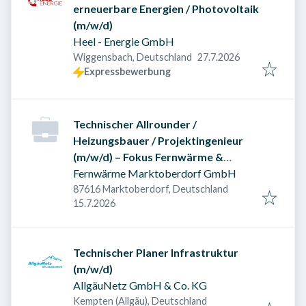
erneuerbare Energien / Photovoltaik
(m/w/d)
Heel - Energie GmbH
Veröffentlicht am
:
Wiggensbach, Deutschland
27.7.2026
Expressbewerbung
Technischer Allrounder /
Heizungsbauer / Projektingenieur
(m/w/d) – Fokus Fernwärme &
Option auf Technische Leitung
Fernwärme Marktoberdorf GmbH
87616 Marktoberdorf, Deutschland
Veröffentlicht am
:
15.7.2026
Technischer Planer Infrastruktur
(m/w/d)
AllgäuNetz GmbH & Co. KG
Kempten (Allgäu), Deutschland