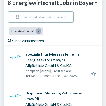
8 Energiewirtschaft Jobs in Bayern
Jetzt Jobalarm aktivieren!
Energiewirtschaft
Suche zurücksetzen
Spezialist für Messsysteme im
Energiesektor (m/w/d)
AllgäuNetz GmbH & Co. KG
Kempten (Allgäu), Deutschland
Veröffentlicht am
:
Teilweise Home-Office
10.8.2026
Disponent Metering Zählerwesen
(m/w/d)
AllgäuNetz GmbH & Co. KG