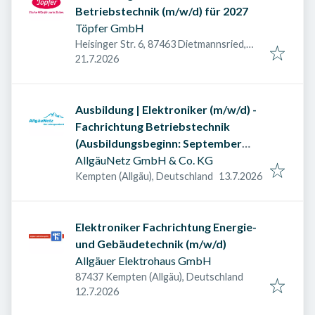
Betriebstechnik (m/w/d) für 2027
Töpfer GmbH
Heisinger Str. 6, 87463 Dietmannsried,
Veröffentlicht am
:
Deutschland
21.7.2026
Ausbildung | Elektroniker (m/w/d) -
Fachrichtung Betriebstechnik
(Ausbildungsbeginn: September
2027)
AllgäuNetz GmbH & Co. KG
Veröffentlicht am
:
Kempten (Allgäu), Deutschland
13.7.2026
Elektroniker Fachrichtung Energie-
und Gebäudetechnik (m/w/d)
Allgäuer Elektrohaus GmbH
87437 Kempten (Allgäu), Deutschland
Veröffentlicht am
:
12.7.2026