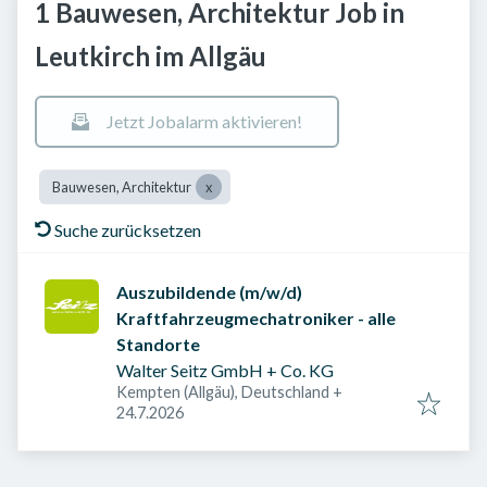
1 Bauwesen, Architektur Job in
Leutkirch im Allgäu
Jetzt Jobalarm aktivieren!
Bauwesen, Architektur
Suche zurücksetzen
Auszubildende (m/w/d)
Kraftfahrzeugmechatroniker - alle
Standorte
Walter Seitz GmbH + Co. KG
Kempten (Allgäu), Deutschland
+
Veröffentlicht am
:
24.7.2026