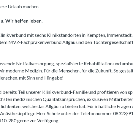
ere Urlaub machen
u. Wir helfen leben.
linikverbund mit sechs Klinikstandorten in Kempten, Immenstadt
dem MVZ-Fachpraxenverbund Allgäu und den Tochtergesellschaft
ssende Notfallversorgung, spezialisierte Rehabilitation und ambu
r moderne Medizin. Für die Menschen, für die Zukunft. So gestal
Menschen, mit Sinn und Hingabe!
d bereits Teil unserer Klinikverbund-Familie und profitieren von s
hsten medizinischen Qualitätsansprüchen, exklusiven Mitarbeiterv
chkeiten, welche das Allgäu zu bieten hat. Für inhaltliche Fragen
r Anästhesiepflege Herr Schele unter der Telefonnummer 08323/9
10-280 gerne zur Verfügung.