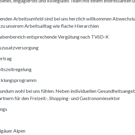
ssenes, engagiertes und kollegiales Team mit einem interessanten
enden Arbeitsumfeld sind bei uns herzlich willkommen Abwechslu
zu unserem Arbeitsalltag wie flache Hierarchien
gabenbereich entsprechende Vergütung nach TVöD-K
rszusatzversorgung
ertrag
eitszeitregelung
icklungsprogramm
h rundum wohl bei uns fühlen. Neben individuellen Gesundheitsange
tnern für den Freizeit-, Shopping- und Gastronomiesektor
ings
lgäuer Alpen