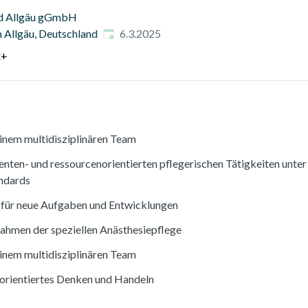
nd Allgäu gGmbH
Veröffentlicht am
:
 Allgäu, Deutschland
6.3.2025
t
+
einem multidisziplinären Team
tienten- und ressourcenorientierten pflegerischen Tätigkeiten unte
andards
g für neue Aufgaben und Entwicklungen
ahmen der speziellen Anästhesiepflege
einem multidisziplinären Team
sorientiertes Denken und Handeln