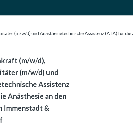
JOBS FINDEN
UNTERNEHMEN ENTDECKEN
FÜR BEWERBER
F
Haupt-Navig
nitäter (m/w/d) und Anästhesietechnische Assistenz (ATA) für die
kraft (m/w/d),
itäter (m/w/d) und
etechnische Assistenz
die Anästhesie an den
n Immenstadt &
f