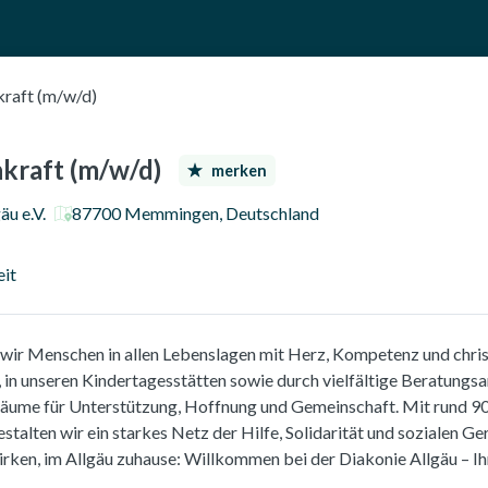
JOBS FINDEN
UNTERNEHMEN ENTDECKEN
FÜR BEWERBER
F
Haupt-Navig
kraft (m/w/d)
kraft (m/w/d)
merken
äu e.V.
87700 Memmingen, Deutschland
m
:
eit
 wir Menschen in allen Lebenslagen mit Herz, Kompetenz und chris
e, in unseren Kindertagesstätten sowie durch vielfältige Beratungs
Räume für Unterstützung, Hoffnung und Gemeinschaft. Mit rund 9
talten wir ein starkes Netz der Hilfe, Solidarität und sozialen Ge
rken, im Allgäu zuhause: Willkommen bei der Diakonie Allgäu – Ih