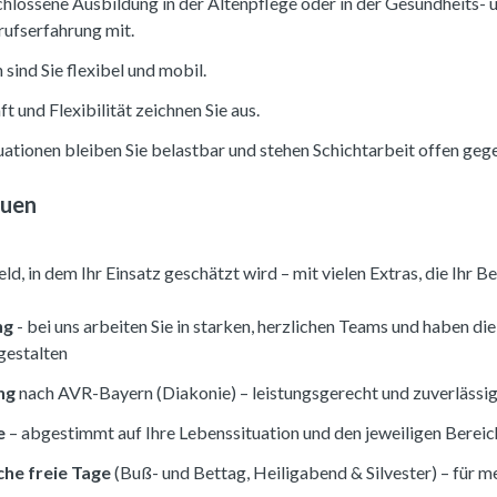
chlossene Ausbildung in der Altenpflege oder in der Gesundheits-
rufserfahrung mit.
ind Sie flexibel und mobil.
t und Flexibilität zeichnen Sie aus.
uationen bleiben Sie belastbar und stehen Schichtarbeit offen geg
euen
ld, in dem Ihr Einsatz geschätzt wird – mit vielen Extras, die Ihr 
ng
- bei uns arbeiten Sie in starken, herzlichen Teams und haben di
gestalten
ng
nach AVR-Bayern (Diakonie) – leistungsgerecht und zuverlässi
e
– abgestimmt auf Ihre Lebenssituation und den jeweiligen Bereic
che freie Tage
(Buß- und Bettag, Heiligabend & Silvester) – für m