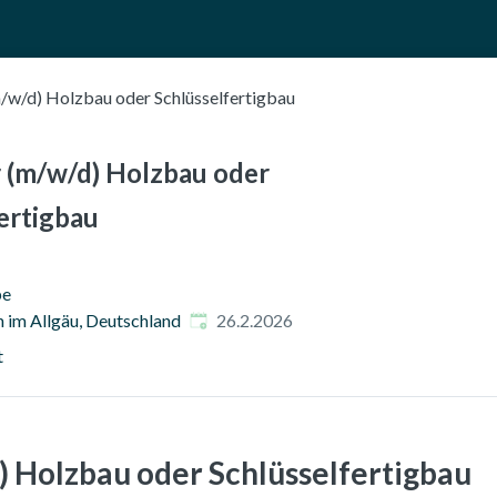
JOBS FINDEN
UNTERNEHMEN ENTDECKEN
FÜR BEWERBER
F
Haupt-Navig
m/w/d) Holzbau oder Schlüsselfertigbau
 (m/w/d) Holzbau oder
ertigbau
pe
Veröffentlicht am
:
im Allgäu, Deutschland
26.2.2026
t
) Holzbau oder Schlüsselfertigbau