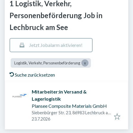
1 Logistik, Verkehr,
Personenbeförderung Job in
Lechbruck am See
Jetzt Jobalarm aktivieren!
Logistik, Verkehr, Personenbeförderung
Suche zurücksetzen
Mitarbeiter:in Versand &
Lagerlogistik
Plansee Composite Materials GmbH
Siebenbürger Str. 23, 86983 Lechbruck am
Veröffentlicht am
:
See, Deutschland
23.7.2026